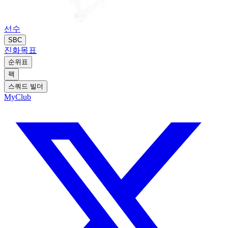
선수
SBC
진화
목표
순위표
팩
스쿼드 빌더
MyClub