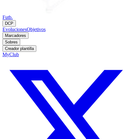
Futb.
DCP
Evoluciones
Objetivos
Marcadores
Sobres
Creador plantilla
MyClub