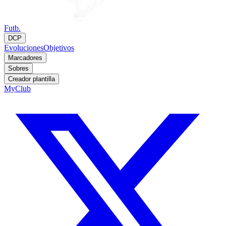
Futb.
DCP
Evoluciones
Objetivos
Marcadores
Sobres
Creador plantilla
MyClub