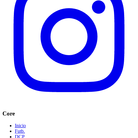
Core
Inicio
Futb.
DCP