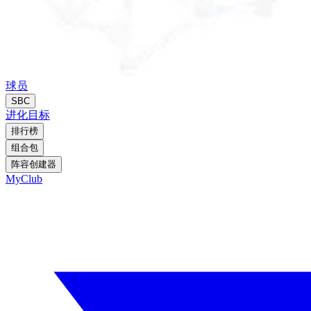
球员
SBC
进化
目标
排行榜
组合包
阵容创建器
MyClub