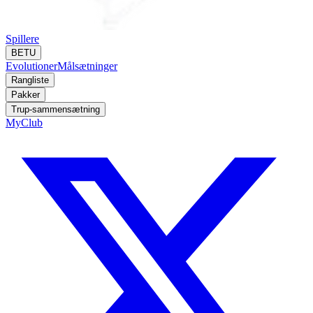
Spillere
BETU
Evolutioner
Målsætninger
Rangliste
Pakker
Trup-sammensætning
MyClub