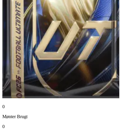
0
Mønter
Brugt
0