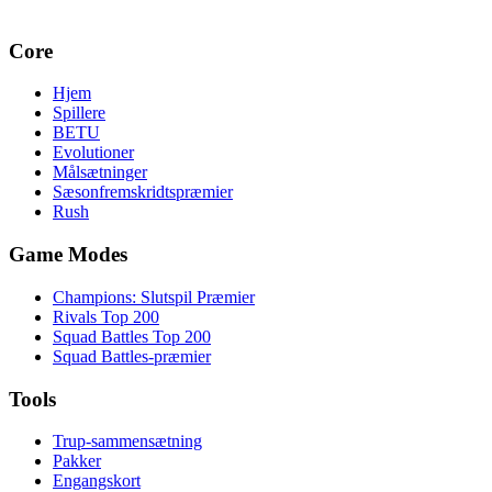
Core
Hjem
Spillere
BETU
Evolutioner
Målsætninger
Sæsonfremskridtspræmier
Rush
Game Modes
Champions: Slutspil Præmier
Rivals Top 200
Squad Battles Top 200
Squad Battles-præmier
Tools
Trup-sammensætning
Pakker
Engangskort