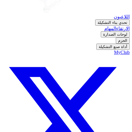
اللاعبون
تحدي بناء التشكيلة
الارتقاء
المهام
لوحات الصدارة
الحزم
أداة صنع التشكيلة
MyClub