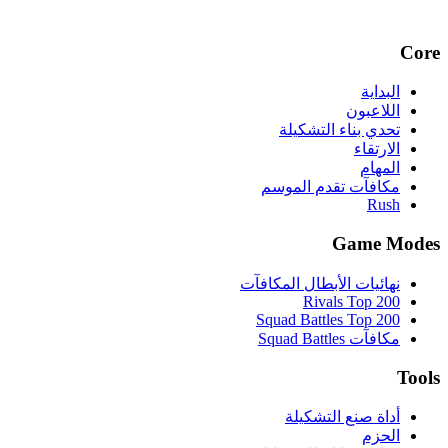
Core
البداية
اللاعبون
تحدي بناء التشكيلة
الارتقاء
المهام
مكافآت تقدم الموسم
Rush
Game Modes
نهائيات الأبطال المكافآت
Rivals Top 200
Squad Battles Top 200
مكافآت Squad Battles
Tools
أداة صنع التشكيلة
الحزم