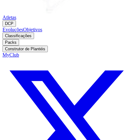
Atletas
DCP
Evoluções
Objetivos
Classificações
Packs
Construtor de Plantéis
MyClub