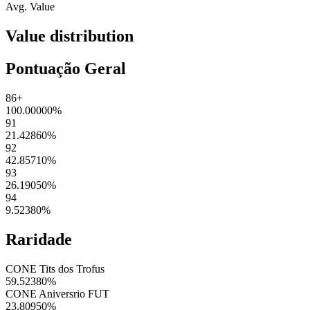
Avg. Value
Value distribution
Pontuação Geral
86+
100.00000
%
91
21.42860
%
92
42.85710
%
93
26.19050
%
94
9.52380
%
Raridade
CONE Tits dos Trofus
59.52380
%
CONE Aniversrio FUT
23.80950
%