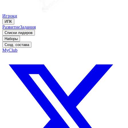
Игроки
ИПК
Развитие
Задания
Списки лидеров
Наборы
Созд. состава
MyClub