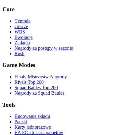
Core
Centrala
Gracze
WBS
Ewolucje
Zadania
Nagrody za postępy w sezonie
Rush
Game Modes
Finały Mistrzostw Nagrody
Rivals Top 200
Squad Battles Top 200
Nagrody za Squad Battles
Tools
Budowanie składu
Paczki
Karty jednorazowe
EA FC 26 Lista pakietów