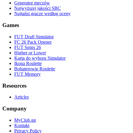
Generator meczów
Najwyższej jakości SBC
Najtańsi gracze według oceny
Games
FUT Draft Simulator
FC 26 Pack Opener
FUT Spins 26
Higher or Lower
Karta do wyboru Simulator
Ikona Roulette
Bohaterowie Roulette
FUT Memory
Resources
Articles
Company
MyClub.gg
Kontakt
Privacy Policy