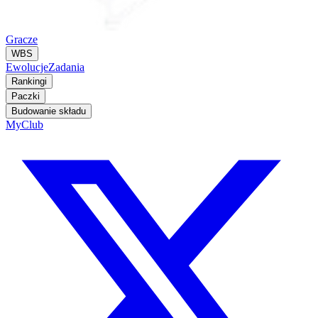
Gracze
WBS
Ewolucje
Zadania
Rankingi
Paczki
Budowanie składu
MyClub