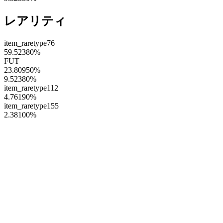
レアリティ
item_raretype76
59.52380
%
FUT
23.80950
%
9.52380
%
item_raretype112
4.76190
%
item_raretype155
2.38100
%