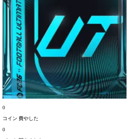
0
コイン
費やした
0