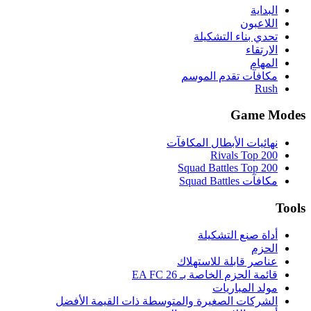
البداية
اللاعبون
تحدي بناء التشكيلة
الارتقاء
المهام
مكافآت تقدم الموسم
Rush
Game Modes
نهائيات الأبطال المكافآت
Rivals Top 200
Squad Battles Top 200
مكافآت Squad Battles
Tools
أداة صنع التشكيلة
الحزم
عناصر قابلة للاستهلاك
قائمة الحزم الخاصة بـ EA FC 26
مولد المباريات
الشركات الصغيرة والمتوسطة ذات القيمة الأفضل