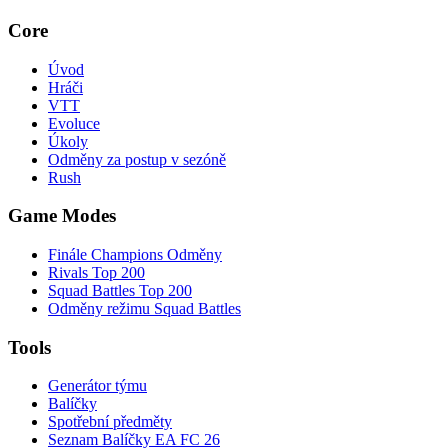
Core
Úvod
Hráči
VTT
Evoluce
Úkoly
Odměny za postup v sezóně
Rush
Game Modes
Finále Champions Odměny
Rivals Top 200
Squad Battles Top 200
Odměny režimu Squad Battles
Tools
Generátor týmu
Balíčky
Spotřební předměty
Seznam Balíčky EA FC 26