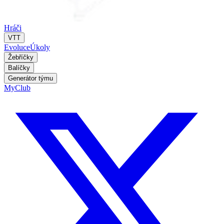
Hráči
VTT
Evoluce
Úkoly
Žebříčky
Balíčky
Generátor týmu
MyClub