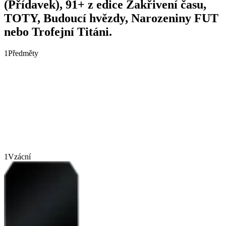
(Přídavek), 91+ z edice Zakřivení času,
TOTY, Budoucí hvězdy, Narozeniny FUT
nebo Trofejní Titáni.
1
Předměty
1
Vzácní