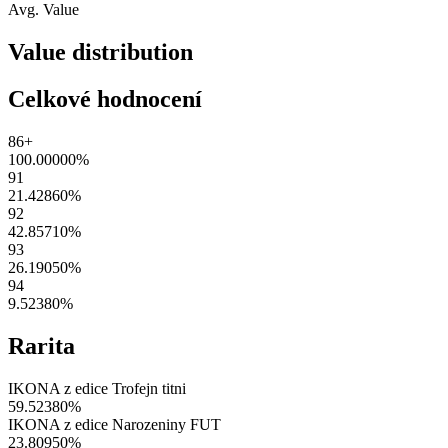
Avg. Value
Value distribution
Celkové hodnocení
86+
100.00000
%
91
21.42860
%
92
42.85710
%
93
26.19050
%
94
9.52380
%
Rarita
IKONA z edice Trofejn titni
59.52380
%
IKONA z edice Narozeniny FUT
23.80950
%