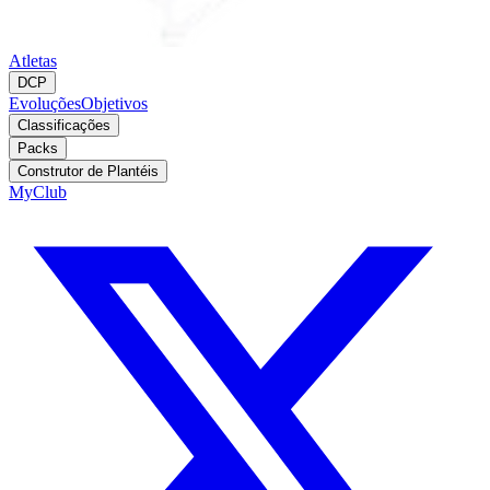
Atletas
DCP
Evoluções
Objetivos
Classificações
Packs
Construtor de Plantéis
MyClub