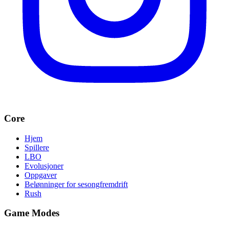
Core
Hjem
Spillere
LBO
Evolusjoner
Oppgaver
Belønninger for sesongfremdrift
Rush
Game Modes