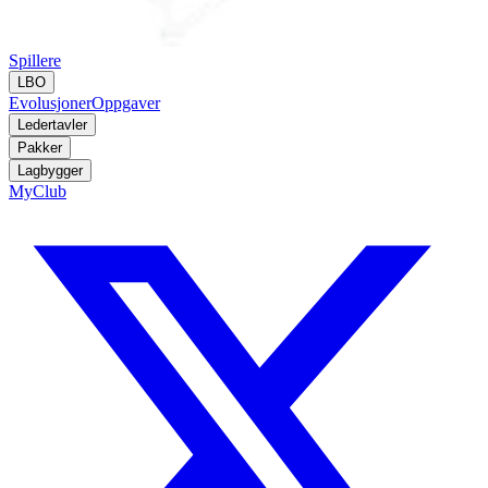
Spillere
LBO
Evolusjoner
Oppgaver
Ledertavler
Pakker
Lagbygger
MyClub