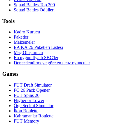
Squad Battles Top 200
Squad Battles Ödülleri
Tools
Kadro Kurucu
Paketler
Malzemeler
EA KA 26 Paketleri Listesi
Maç Oluşturucu
En uygun fiyatlı SBC'ler
Derecelendirmeye göre en ucuz oyuncular
Games
FUT Draft Simulator
FC 26 Pack Opener
FUT Spins 26
Higher or Lower
Öge Seçimi Simulator
İkon Roulette
Kahramanlar Roulette
FUT Memory