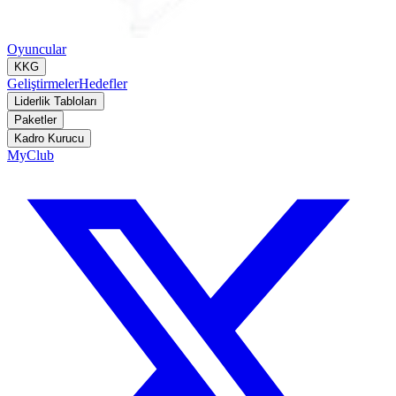
Oyuncular
KKG
Geliştirmeler
Hedefler
Liderlik Tabloları
Paketler
Kadro Kurucu
MyClub