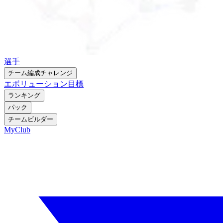
選手
チーム編成チャレンジ
エボリューション
目標
ランキング
パック
チームビルダー
MyClub