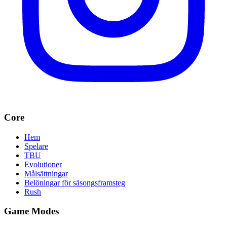
Core
Hem
Spelare
TBU
Evolutioner
Målsättningar
Belöningar för säsongsframsteg
Rush
Game Modes