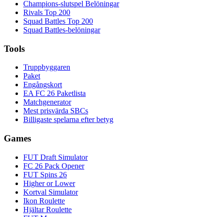
Champions-slutspel Belöningar
Rivals Top 200
Squad Battles Top 200
Squad Battles-belöningar
Tools
Truppbyggaren
Paket
Engångskort
EA FC 26 Paketlista
Matchgenerator
Mest prisvärda SBCs
Billigaste spelarna efter betyg
Games
FUT Draft Simulator
FC 26 Pack Opener
FUT Spins 26
Higher or Lower
Kortval Simulator
Ikon Roulette
Hjältar Roulette