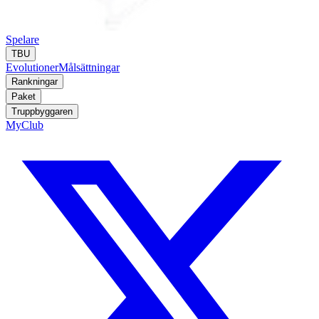
Spelare
TBU
Evolutioner
Målsättningar
Rankningar
Paket
Truppbyggaren
MyClub