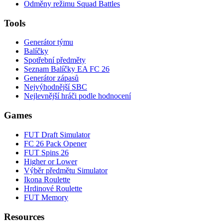
Odměny režimu Squad Battles
Tools
Generátor týmu
Balíčky
Spotřební předměty
Seznam Balíčky EA FC 26
Generátor zápasů
Nejvýhodnější SBC
Nejlevnější hráči podle hodnocení
Games
FUT Draft Simulator
FC 26 Pack Opener
FUT Spins 26
Higher or Lower
Výběr předmětu Simulator
Ikona Roulette
Hrdinové Roulette
FUT Memory
Resources