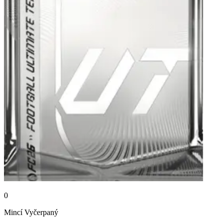
0
Mincí
Vyčerpaný