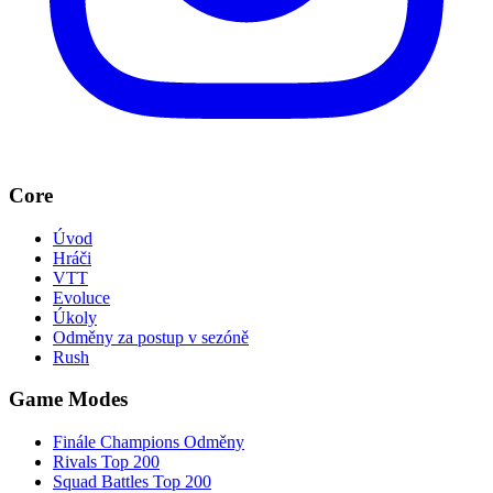
Core
Úvod
Hráči
VTT
Evoluce
Úkoly
Odměny za postup v sezóně
Rush
Game Modes
Finále Champions Odměny
Rivals Top 200
Squad Battles Top 200