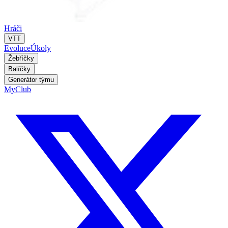
Hráči
VTT
Evoluce
Úkoly
Žebříčky
Balíčky
Generátor týmu
MyClub