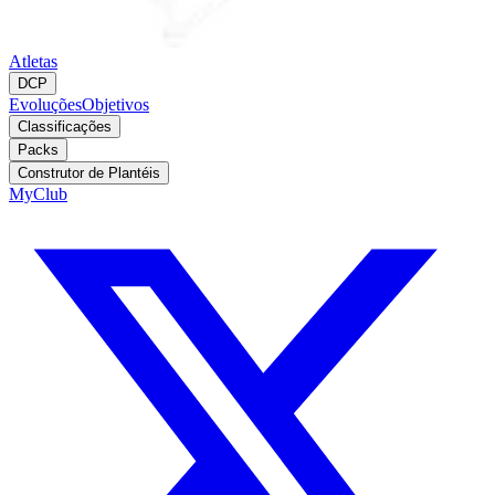
Atletas
DCP
Evoluções
Objetivos
Classificações
Packs
Construtor de Plantéis
MyClub