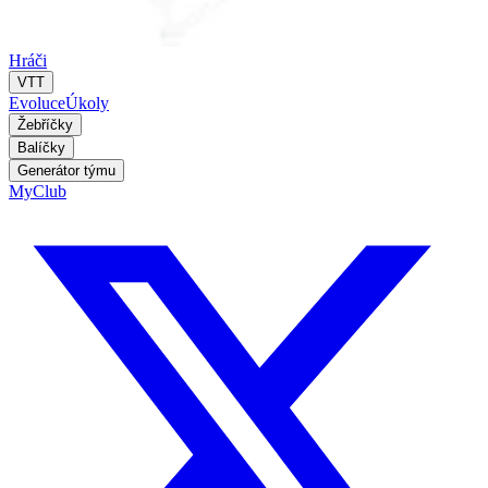
Hráči
VTT
Evoluce
Úkoly
Žebříčky
Balíčky
Generátor týmu
MyClub