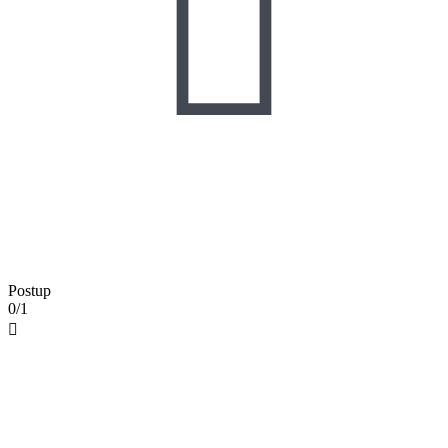

Postup
0/1
