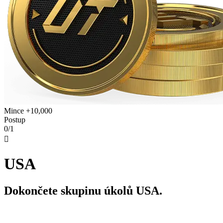
Mince +10,000
Postup
0/1

USA
Dokončete skupinu úkolů USA.