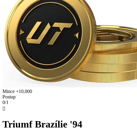
Mince +10,000
Postup
0/1

Triumf Brazílie '94