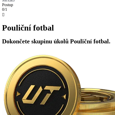
Mexiko
Postup
0/1

Pouliční fotbal
Dokončete skupinu úkolů Pouliční fotbal.