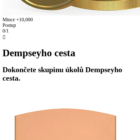
Mince +10,000
Postup
0/1

Dempseyho cesta
Dokončete skupinu úkolů Dempseyho
cesta.