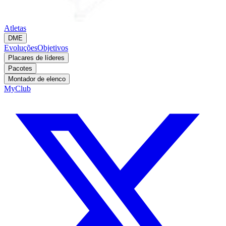
Atletas
DME
Evoluções
Objetivos
Placares de líderes
Pacotes
Montador de elenco
MyClub