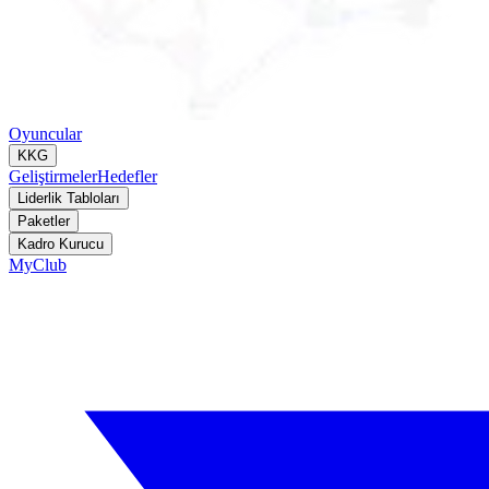
Oyuncular
KKG
Geliştirmeler
Hedefler
Liderlik Tabloları
Paketler
Kadro Kurucu
MyClub