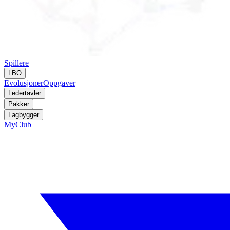
Spillere
LBO
Evolusjoner
Oppgaver
Ledertavler
Pakker
Lagbygger
MyClub