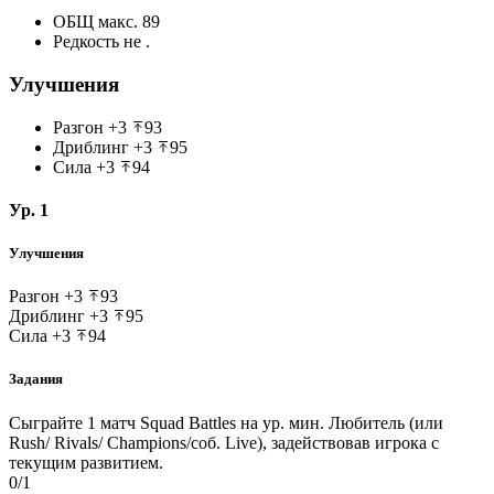
ОБЩ
макс. 89
Редкость не
.
Улучшения
Разгон
+3
93
Дриблинг
+3
95
Сила
+3
94
Ур. 1
Улучшения
Разгон
+3
93
Дриблинг
+3
95
Сила
+3
94
Задания
Сыграйте 1 матч Squad Battles на ур. мин. Любитель (или
Rush/ Rivals/ Champions/соб. Live), задействовав игрока с
текущим развитием.
0/1