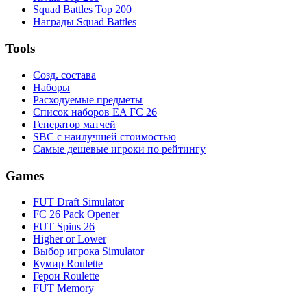
Squad Battles Top 200
Награды Squad Battles
Tools
Созд. состава
Наборы
Расходуемые предметы
Список наборов EA FC 26
Генератор матчей
SBC с наилучшей стоимостью
Самые дешевые игроки по рейтингу
Games
FUT Draft Simulator
FC 26 Pack Opener
FUT Spins 26
Higher or Lower
Выбор игрока Simulator
Кумир Roulette
Герои Roulette
FUT Memory