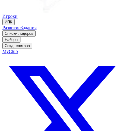
Игроки
ИПК
Развитие
Задания
Списки лидеров
Наборы
Созд. состава
MyClub