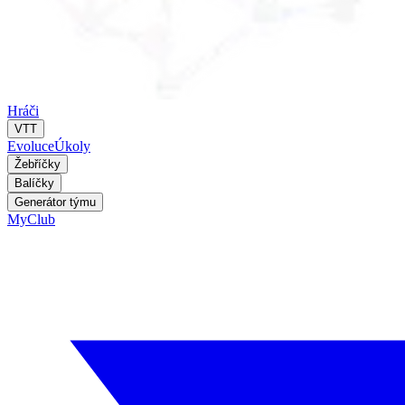
Hráči
VTT
Evoluce
Úkoly
Žebříčky
Balíčky
Generátor týmu
MyClub