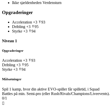
Ikke sjældenheden
Verdensturn
Opgraderinger
Acceleration
+3
93
Dribling
+3
95
Styrke
+3
94
Niveau 1
Opgraderinger
Acceleration
+3
93
Dribling
+3
95
Styrke
+3
94
Målsætninger
Spil 1 kamp, hvor din aktive EVO-spiller får spilletid, i Squad
Battles på min. Semi-pro (eller Rush/Rivals/Champions/Liveevents).
0/1
