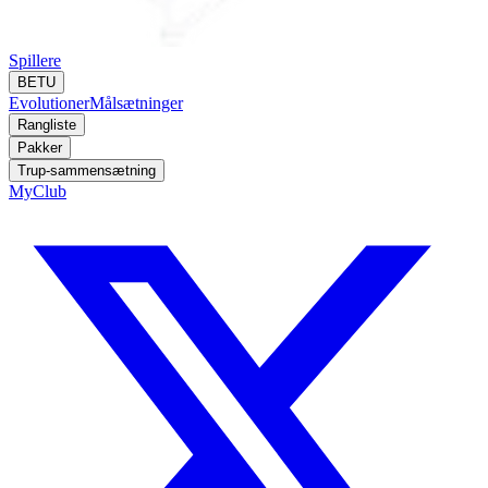
Spillere
BETU
Evolutioner
Målsætninger
Rangliste
Pakker
Trup-sammensætning
MyClub