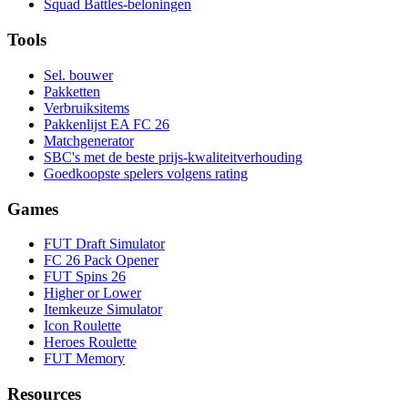
Squad Battles-beloningen
Tools
Sel. bouwer
Pakketten
Verbruiksitems
Pakkenlijst EA FC 26
Matchgenerator
SBC's met de beste prijs-kwaliteitverhouding
Goedkoopste spelers volgens rating
Games
FUT Draft Simulator
FC 26 Pack Opener
FUT Spins 26
Higher or Lower
Itemkeuze Simulator
Icon Roulette
Heroes Roulette
FUT Memory
Resources