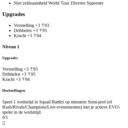
Niet zeldzaamheid
World Tour Zilveren Superster
Upgrades
Versnelling
+3
93
Dribbelen
+3
95
Kracht
+3
94
Niveau 1
Upgrades
Versnelling
+3
93
Dribbelen
+3
95
Kracht
+3
94
Doelstellingen
Speel 1 wedstrijd in Squad Battles op minstens Semi-prof (of
Rush/Rivals/Champions/Live-evenementen) met je actieve EVO-
speler in de wedstrijd.
0/1
