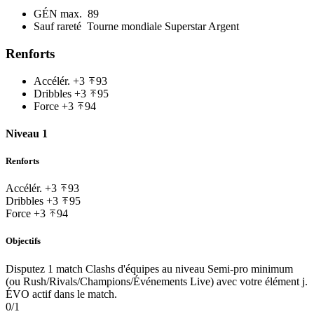
GÉN max.
89
Sauf rareté
Tourne mondiale Superstar Argent
Renforts
Accélér.
+3
93
Dribbles
+3
95
Force
+3
94
Niveau 1
Renforts
Accélér.
+3
93
Dribbles
+3
95
Force
+3
94
Objectifs
Disputez 1 match Clashs d'équipes au niveau Semi-pro minimum
(ou Rush/Rivals/Champions/Événements Live) avec votre élément j.
ÉVO actif dans le match.
0/1