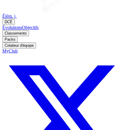
Élém. j.
DCÉ
Évolutions
Objectifs
Classements
Packs
Créateur d'équipe
MyClub