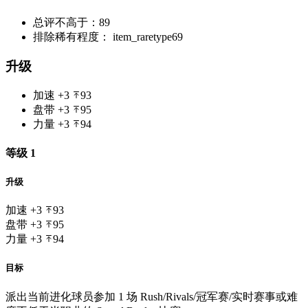
总评不高于：89
排除稀有程度： item_raretype69
升级
加速
+3
93
盘带
+3
95
力量
+3
94
等级 1
升级
加速
+3
93
盘带
+3
95
力量
+3
94
目标
派出当前进化球员参加 1 场 Rush/Rivals/冠军赛/实时赛事或难