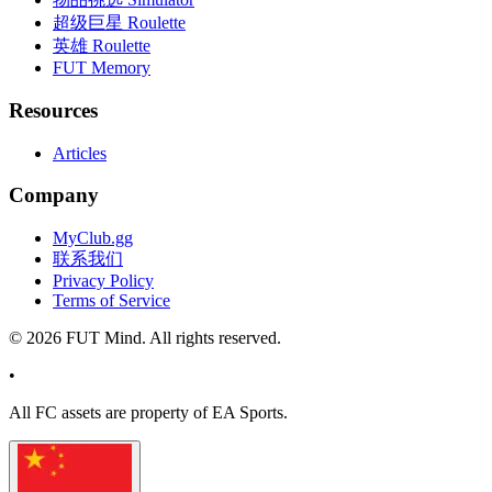
超级巨星 Roulette
英雄 Roulette
FUT Memory
Resources
Articles
Company
MyClub.gg
联系我们
Privacy Policy
Terms of Service
©
2026
FUT Mind. All rights reserved.
•
All
FC
assets are property of EA Sports.