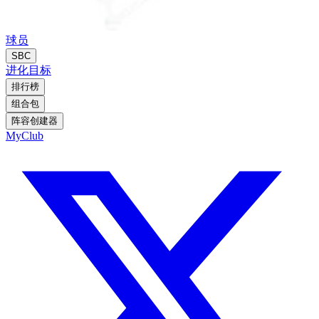
球员
SBC
进化
目标
排行榜
组合包
阵容创建器
MyClub