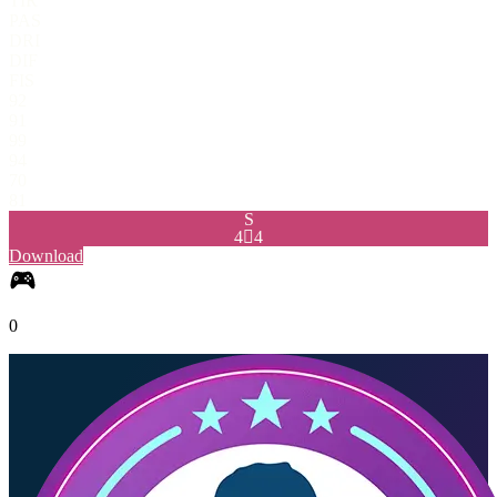
TIR
PAS
DRI
DIF
FIS
92
91
99
94
70
81
S
4

4
Download
0