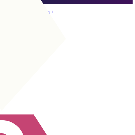
Vai a SCR
COC
|
Regista
+
COC
|
10 vecchia scuola
+
CC
|
Box-to-box
+
+
CC
|
Contenimento
+
+
CC
|
Regista arretrata
+
+
CC
|
Regista
+
+
CC
|
Mezzala
+
+
COC
|
Attaccante ombra
+
+
COC
|
Mezzala
+
+