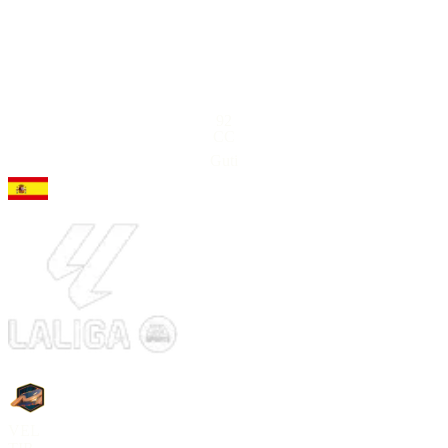
92
CC
Guti
VEL