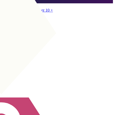
Ga naar SBC
CAM
|
Spelmaker
+
CAM
|
Klassieke nummer 10
+
CM
|
Box-to-box
+
+
CM
|
Controlerend
+
+
CM
|
Diepe spelmaker
+
+
CM
|
Spelmaker
+
+
CM
|
Mezzala
+
+
CAM
|
Schaduwspits
+
+
CAM
|
Mezzala
+
+