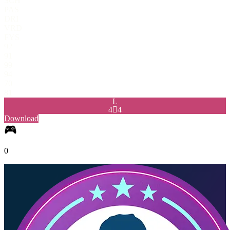
SCH
PAS
DRI
VRD
FYS
92
91
99
94
70
81
L
4

4
Download
0