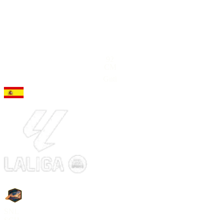
92
CM
Guti
SNL