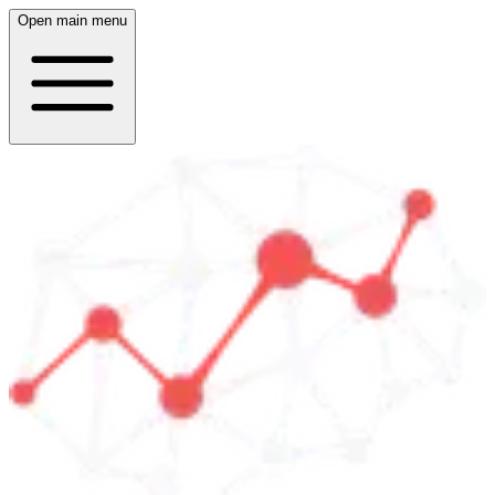
Open main menu