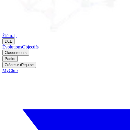
Élém. j.
DCÉ
Évolutions
Objectifs
Classements
Packs
Créateur d'équipe
MyClub