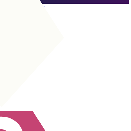
Ir a los DCP
MCO
|
Organizadora
+
MCO
|
10 clásica
+
MC
|
Todocampista
+
+
MC
|
Contención
+
+
MC
|
Pivote organizadora
+
+
MC
|
Organizadora
+
+
MC
|
Interior
+
+
MCO
|
Segunda punta
+
+
MCO
|
Interior
+
+