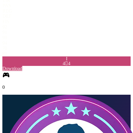
TIR
PAS
REG
DEF
FÍS
92
91
99
94
70
81
I
4

4
Download
0