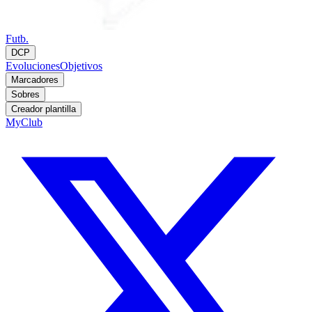
Futb.
DCP
Evoluciones
Objetivos
Marcadores
Sobres
Creador plantilla
MyClub