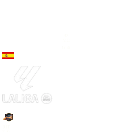
92
MC
Guti
RIT