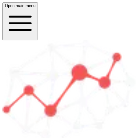
Open main menu