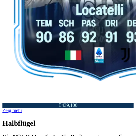

439,100
Zeig mehr
Halbflügel