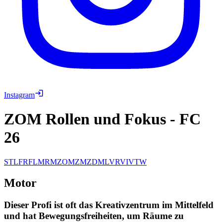
Instagram
ZOM Rollen und Fokus
-
FC
26
ST
LF
RF
LM
RM
ZOM
ZM
ZDM
LV
RV
IV
TW
Motor
Dieser Profi ist oft das Kreativzentrum im Mittelfeld
und hat Bewegungsfreiheiten, um Räume zu