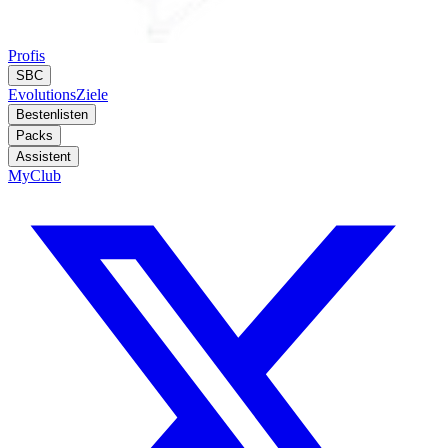
Profis
SBC
Evolutions
Ziele
Bestenlisten
Packs
Assistent
MyClub