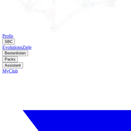
Profis
SBC
Evolutions
Ziele
Bestenlisten
Packs
Assistent
MyClub