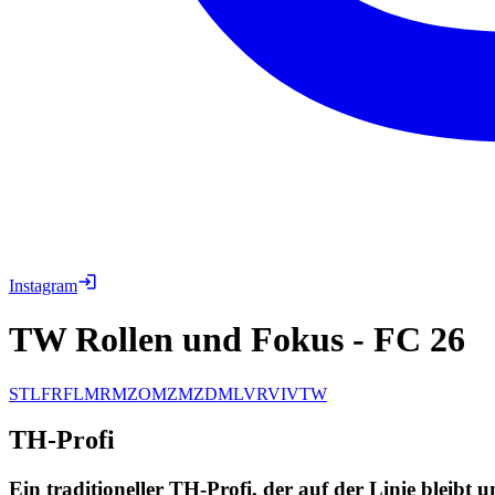
Instagram
TW Rollen und Fokus
-
FC 26
ST
LF
RF
LM
RM
ZOM
ZM
ZDM
LV
RV
IV
TW
TH-Profi
Ein traditioneller TH-Profi, der auf der Linie bleibt 