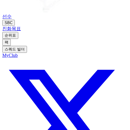
선수
SBC
진화
목표
순위표
팩
스쿼드 빌더
MyClub