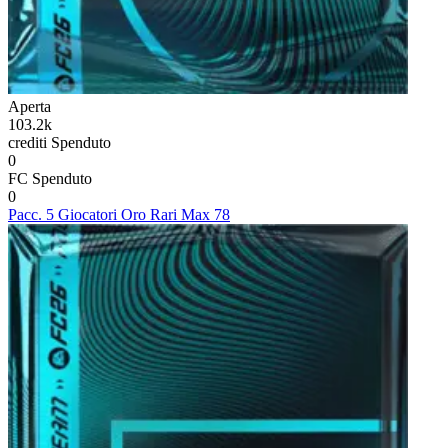
Aperta
103.2k
crediti
Spenduto
0
FC
Spenduto
0
Pacc. 5 Giocatori Oro Rari Max 78