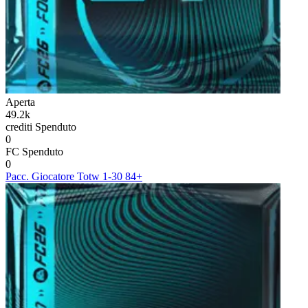
Aperta
49.2k
crediti
Spenduto
0
FC
Spenduto
0
Pacc. Giocatore Totw 1-30 84+