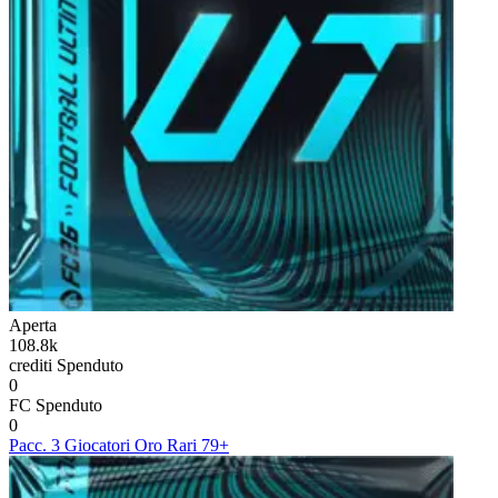
Aperta
108.8k
crediti
Spenduto
0
FC
Spenduto
0
Pacc. 3 Giocatori Oro Rari 79+