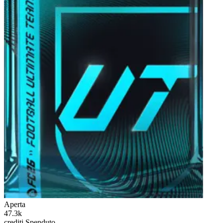
Aperta
47.3k
crediti
Spenduto