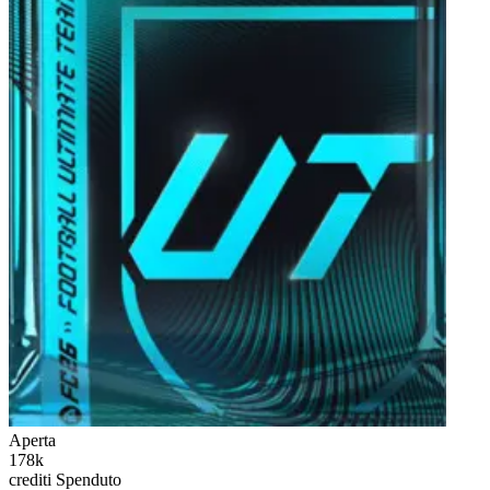
Aperta
178k
crediti
Spenduto