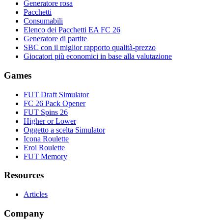
Generatore rosa
Pacchetti
Consumabili
Elenco dei Pacchetti EA FC 26
Generatore di partite
SBC con il miglior rapporto qualità-prezzo
Giocatori più economici in base alla valutazione
Games
FUT Draft Simulator
FC 26 Pack Opener
FUT Spins 26
Higher or Lower
Oggetto a scelta Simulator
Icona Roulette
Eroi Roulette
FUT Memory
Resources
Articles
Company