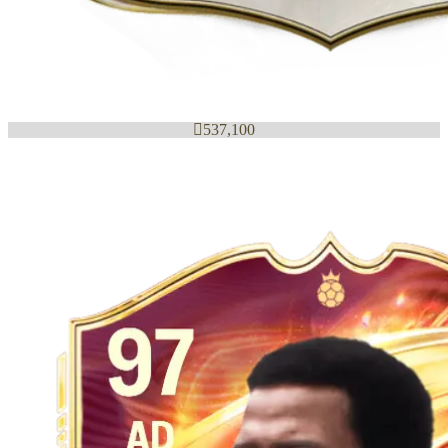

537,100