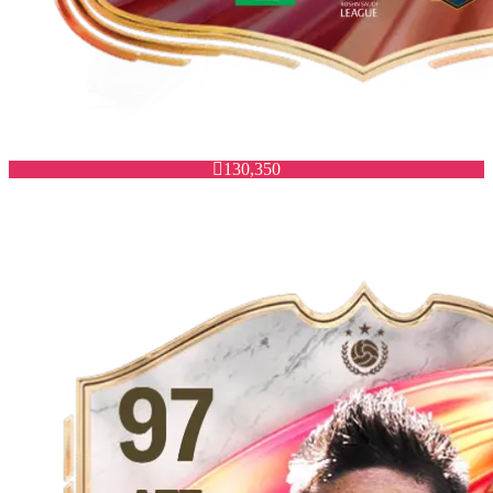

130,350