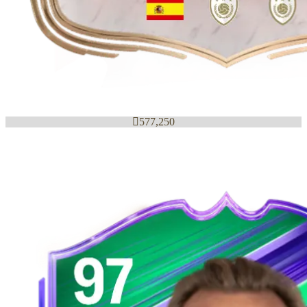

577,250