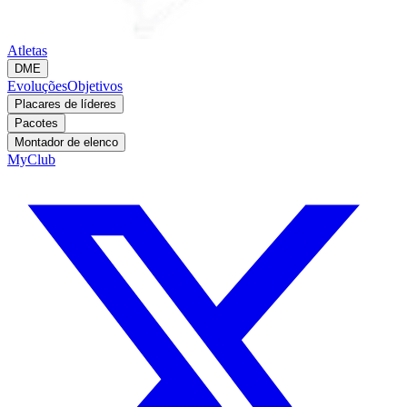
Atletas
DME
Evoluções
Objetivos
Placares de líderes
Pacotes
Montador de elenco
MyClub