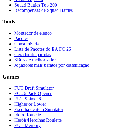
Squad Battles Top 200
Recompensas de Squad Battles
Tools
Montador de elenco
Pacotes
Consumíveis
Lista de Pacotes do EA FC 26
Gerador de partidas
SBCs de melhor valor
Jogadores mais baratos por classificação
Games
FUT Draft Simulator
FC 26 Pack Opener
FUT Spins 26
Higher or Lower
Escolha de item Simulator
Ídolo Roulette
Heróis/Heroínas Roulette
FUT Memory