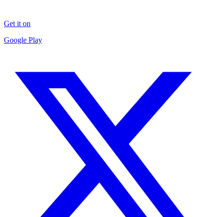
Get it on
Google Play