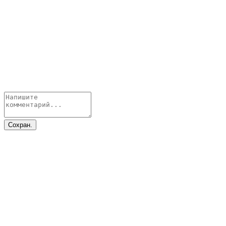
Сохран.