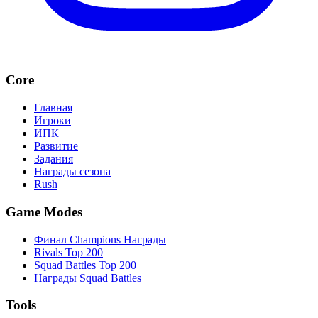
Core
Главная
Игроки
ИПК
Развитие
Задания
Награды сезона
Rush
Game Modes
Финал Champions Награды
Rivals Top 200
Squad Battles Top 200
Награды Squad Battles
Tools