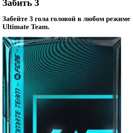
Забить 3
Забейте 3 гола головой в любом режиме
Ultimate Team.