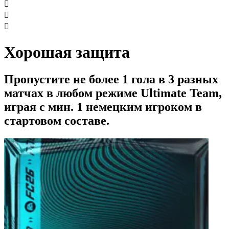



Хорошая защита
Пропустите не более 1 гола в 3 разных
матчах в любом режиме Ultimate Team,
играя с мин. 1 немецким игроком в
стартовом составе.