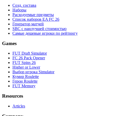
Созд. состава
Наборы
Расходуемые предметы
Список наборов EA FC 26
Генератор матчей
SBC с наилучшей стоимостью
Самые дешевые игроки по рейтингу
Games
FUT Draft Simulator
FC 26 Pack Opener
FUT Spins 26
Higher or Lower
Выбор игрока Simulator
Кумир Roulette
Герои Roulette
FUT Memory
Resources
Articles