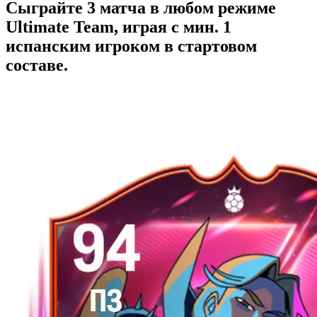
Сыграйте 3 матча в любом режиме
Ultimate Team, играя с мин. 1
испанским игроком в стартовом
составе.