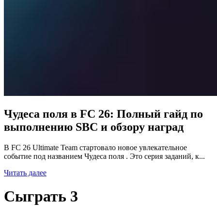
Чудеса поля в FC 26: Полный гайд по
выполнению SBC и обзору наград
В FC 26 Ultimate Team стартовало новое увлекательное
событие под названием Чудеса поля . Это серия заданий, к...
Читать далее
Сыграть 3