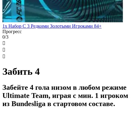
1x Набор С 3 Редкими Золотыми Игроками 84+
Прогресс
0/3



Забить 4
Забейте 4 гола низом в любом режиме
Ultimate Team, играя с мин. 1 игроком
из Bundesliga в стартовом составе.