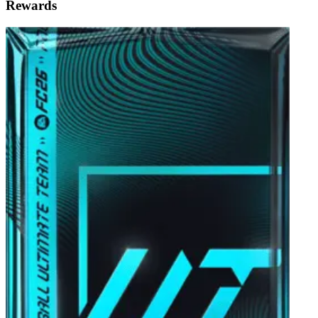
Rewards