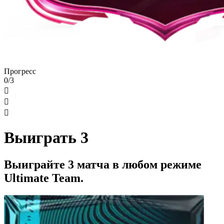
Прогресс
0/3



Выиграть 3
Выиграйте 3 матча в любом режиме
Ultimate Team.