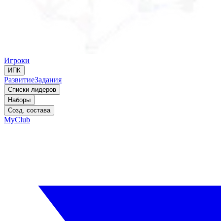
Игроки
ИПК
Развитие
Задания
Списки лидеров
Наборы
Созд. состава
MyClub