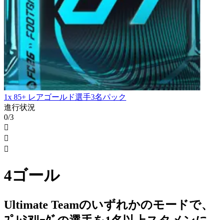
1x 85+ レアゴールド選手3名パック
進行状況
0/3



4ゴール
Ultimate Teamのいずれかのモードで、