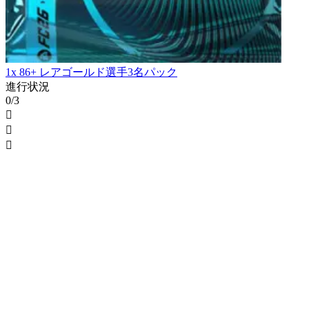
1x 86+ レアゴールド選手3名パック
進行状況
0/3


