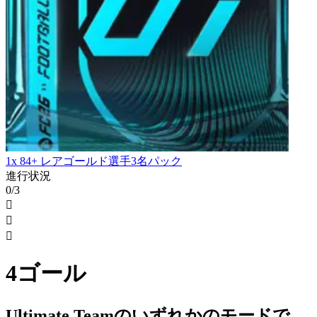
1x 84+ レアゴールド選手3名パック
進行状況
0/3



4ゴール
Ultimate Teamのいずれかのモードで、