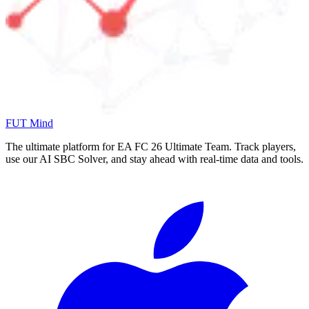
FUT Mind
The ultimate platform for EA FC
26
Ultimate Team. Track players,
use our AI SBC Solver, and stay ahead with real-time data and tools.