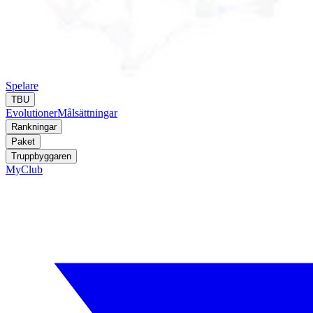
Spelare
TBU
Evolutioner
Målsättningar
Rankningar
Paket
Truppbyggaren
MyClub