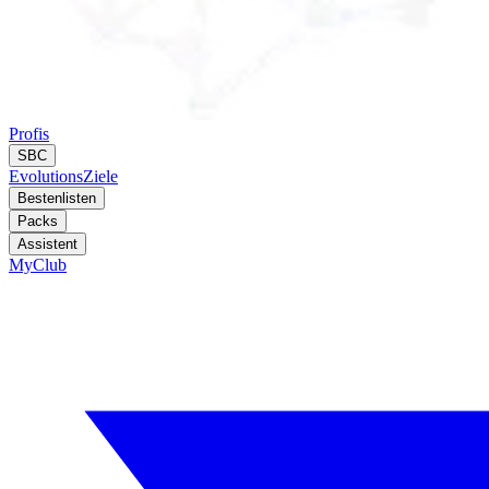
Profis
SBC
Evolutions
Ziele
Bestenlisten
Packs
Assistent
MyClub