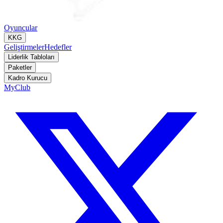
Oyuncular
KKG
Geliştirmeler
Hedefler
Liderlik Tabloları
Paketler
Kadro Kurucu
MyClub