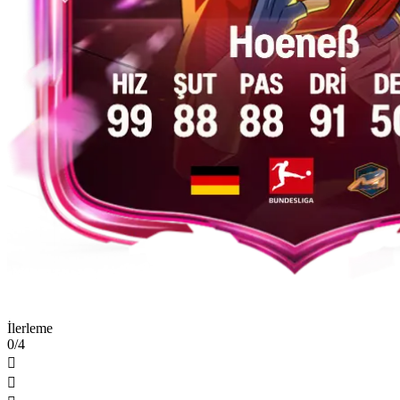
İlerleme
0/4

