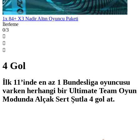
1x 84+ X3 Nadir Altın Oyuncu Paketi
İlerleme
0/3



4 Gol
İlk 11’inde en az 1 Bundesliga oyuncusu
varken herhangi bir Ultimate Team Oyun
Modunda Alçak Sert Şutla 4 gol at.