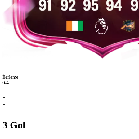
İlerleme
0/4




3 Gol