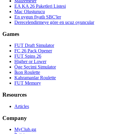
Malzemeler
EA KA 26 Paketleri Listesi
Maç Oluşturucu
En uygun fiyatlı SBC'ler
Derecelendirmeye göre en ucuz oyuncular
Games
FUT Draft Simulator
FC 26 Pack Opener
FUT Spins 26
Higher or Lower
Öge Seçimi Simulator
İkon Roulette
Kahramanlar Roulette
FUT Memory
Resources
Articles
Company
MyClub.gg