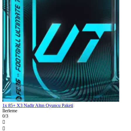
1x 85+ X3 Nadir Altın Oyuncu Paketi
İlerleme
0/3

