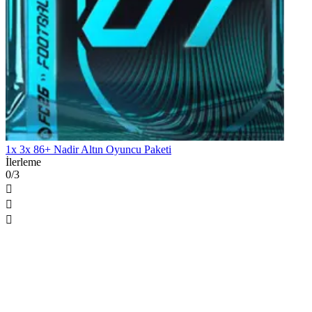
1x 3x 86+ Nadir Altın Oyuncu Paketi
İlerleme
0/3


