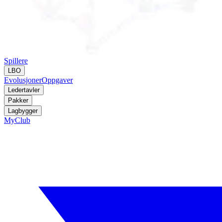
Spillere
LBO
Evolusjoner
Oppgaver
Ledertavler
Pakker
Lagbygger
MyClub