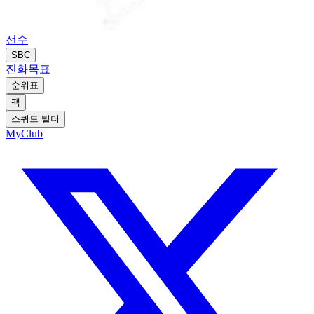
선수
SBC
진화
목표
순위표
팩
스쿼드 빌더
MyClub