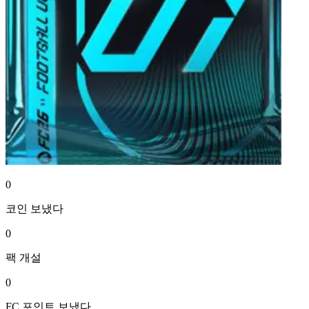
0
코인
보냈다
0
팩
개설
0
FC 포인트
보냈다